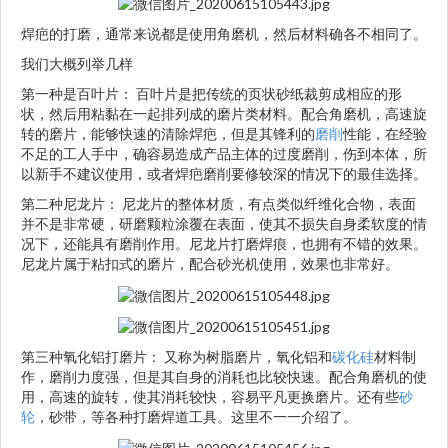
焊疤的打磨，通常来说都是使用角磨机，然后材料确各不相同了。
我们大概列举几样
第一种是百叶片： 百叶片是把传统的页状砂纸裁剪成相应的形
状，然后用粘黏在一起排列成的磨片类材料。配合角磨机，高速旋
转的磨片，能够快速的清除焊疤，但是其锋利的
磨削
性能，在经验
不足的工人手中，确容易造成产品主体的过度磨削，伤到本体，所
以新手不建议使用，或者焊疤磨削要修较深的情况下的最佳选择。
第二种尼龙片： 尼龙片的整体材质，有点类似纤维化合物，表面
并不是非常硬，研磨颗粒涂覆在表面，使其不损失自身柔软度的情
况下，还能具有磨削作用。尼龙片打磨焊痕，也拥有不错的效果。
尼龙片属于粘扣式的磨片，配合砂光机使用，效果也非常好。
第三种氧化铝打磨片： 又称为树脂磨片，氧化铝和
碳化硅
材料制
作，磨削力度强，但是其自身的消耗也比较快速。配合角磨机的使
用，高速的旋转，使其消耗较快，容易平凡更换磨片。还有些
砂
轮
，砂带，等各种打磨焊道工具。这里不一一介绍了。