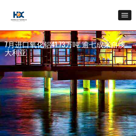
7月进口氧化铝41.73万吨 逾七成来自澳
大利亚