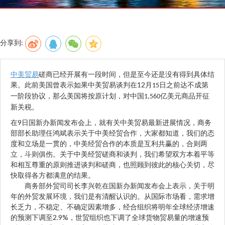
分享到:
中美贸易
磋商已经开展有一段时间，但是至今还是没有得到具体结
12
果。此前美国曾表示如果中美贸易谈判在
月
日之前达不成第
15
一阶段协议，那么美国将按原计划，对中国
亿美元商品开征
1,560
新关税。
9
在
日国新办新闻发布会上，就有关中美贸易最新进展情况，商务
部部长助理任鸿斌表示关于中美经贸合作，大家都知道，我们的态
度和立场是一贯的，中美经贸合作的本质是互利共赢的，合则两
立，斗则俱伤。关于中美经贸磋商和谈判，我们希望双方本着平等
和相互尊重的原则推进谈判和磋商，也照顾到彼此的核心关切，尽
快取得各方都满意的结果。
商务部外贸司司长李兴乾在国新办新闻发布会上表示，关于明
年的外贸发展环境，我们是有清醒认识的。从国际市场看，需求增
长乏力，不稳定、不确定因素增多，经合组织将明年全球经济增速
2.9%
的预测下调至
，世贸组织也下调了全球货物贸易量的增速预