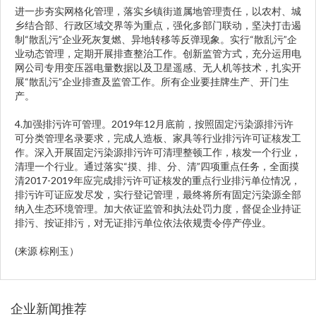
进一步夯实网格化管理，落实乡镇街道属地管理责任，以农村、城
乡结合部、行政区域交界等为重点，强化多部门联动，坚决打击遏
制“散乱污”企业死灰复燃、异地转移等反弹现象。实行“散乱污”企
业动态管理，定期开展排查整治工作。创新监管方式，充分运用电
网公司专用变压器电量数据以及卫星遥感、无人机等技术，扎实开
展“散乱污”企业排查及监管工作。所有企业要挂牌生产、开门生
产。
4.加强排污许可管理。2019年12月底前，按照固定污染源排污许
可分类管理名录要求，完成人造板、家具等行业排污许可证核发工
作。深入开展固定污染源排污许可清理整顿工作，核发一个行业，
清理一个行业。通过落实“摸、排、分、清”四项重点任务，全面摸
清2017-2019年应完成排污许可证核发的重点行业排污单位情况，
排污许可证应发尽发，实行登记管理，最终将所有固定污染源全部
纳入生态环境管理。加大依证监管和执法处罚力度，督促企业持证
排污、按证排污，对无证排污单位依法依规责令停产停业。
(来源 棕刚玉）
企业新闻推荐