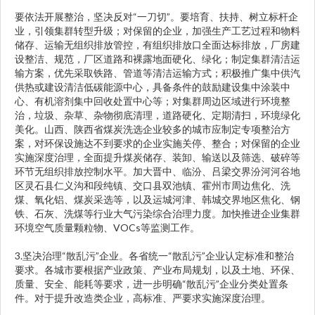
要依法开展整治，坚决反对“一刀切”。要培育、扶持、树立标杆企
业，引领集群转型升级；对保留的企业，加强生产工艺过程和物料
储存、运输无组织排放管控，有组织排放口全面达标排放，厂房建
设整洁、规范，厂区道路和裸露地面硬化、绿化；制定集群清洁运
输方案，优先采取铁路、管道等清洁运输方式；积极推广集中供汽
供热或建设清洁低碳能源中心，具备条件的鼓励建设集中涂装中
心、有机溶剂集中回收处置中心等；对集群周边区域进行环境整
治，垃圾、杂草、杂物彻底清理，道路硬化、定期清扫，环境绿化
美化。山西、陕西省煤炭洗选企业较多的城市应制定专项整治方
案，对环保设施达不到要求的企业实施关停、整合；对保留的企业
实施深度治理，全面提升煤炭储存、装卸、输送以及筛选、破碎等
环节无组织排放控制水平。加大晋中、临汾、吕梁交界汾河河谷地
区灵石县仁义沟和段纯镇、交口县双池镇、霍州市周边焦化、洗
煤、氧化铝、煤炭采选等，以及运城河津、韩城交界地区焦化、钢
铁、石灰、洗煤等行业大气污染综合治理力度。加快推进企业集群
环境空气质量颗粒物、VOCs等监测工作。
3.坚决治理“散乱污”企业。各省统一“散乱污”企业认定标准和整治
要求。各城市要根据产业政策、产业布局规划，以及土地、环保、
质量、安全、能耗等要求，进一步明确“散乱污”企业分类处置条
件。对于提升改造类企业，高标准、严要求实施深度治理。