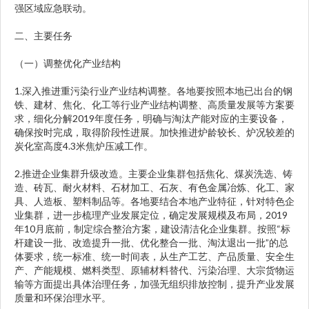
强区域应急联动。
二、主要任务
（一）调整优化产业结构
1.深入推进重污染行业产业结构调整。各地要按照本地已出台的钢
铁、建材、焦化、化工等行业产业结构调整、高质量发展等方案要
求，细化分解2019年度任务，明确与淘汰产能对应的主要设备，
确保按时完成，取得阶段性进展。加快推进炉龄较长、炉况较差的
炭化室高度4.3米焦炉压减工作。
2.推进企业集群升级改造。主要企业集群包括焦化、煤炭洗选、铸
造、砖瓦、耐火材料、石材加工、石灰、有色金属冶炼、化工、家
具、人造板、塑料制品等。各地要结合本地产业特征，针对特色企
业集群，进一步梳理产业发展定位，确定发展规模及布局，2019
年10月底前，制定综合整治方案，建设清洁化企业集群。按照“标
杆建设一批、改造提升一批、优化整合一批、淘汰退出一批”的总
体要求，统一标准、统一时间表，从生产工艺、产品质量、安全生
产、产能规模、燃料类型、原辅材料替代、污染治理、大宗货物运
输等方面提出具体治理任务，加强无组织排放控制，提升产业发展
质量和环保治理水平。