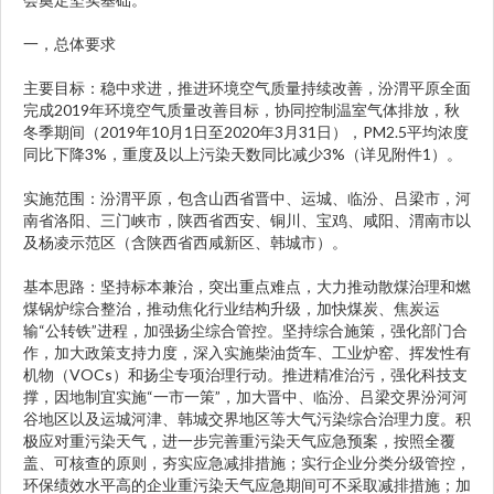
一，总体要求
主要目标：稳中求进，推进环境空气质量持续改善，汾渭平原全面
完成2019年环境空气质量改善目标，协同控制温室气体排放，秋
冬季期间（2019年10月1日至2020年3月31日），PM2.5平均浓度
同比下降3%，重度及以上污染天数同比减少3%（详见附件1）。
实施范围：汾渭平原，包含山西省晋中、运城、临汾、吕梁市，河
南省洛阳、三门峡市，陕西省西安、铜川、宝鸡、咸阳、渭南市以
及杨凌示范区（含陕西省西咸新区、韩城市）。
基本思路：坚持标本兼治，突出重点难点，大力推动散煤治理和燃
煤锅炉综合整治，推动焦化行业结构升级，加快煤炭、焦炭运
输“公转铁”进程，加强扬尘综合管控。坚持综合施策，强化部门合
作，加大政策支持力度，深入实施柴油货车、工业炉窑、挥发性有
机物（VOCs）和扬尘专项治理行动。推进精准治污，强化科技支
撑，因地制宜实施“一市一策”，加大晋中、临汾、吕梁交界汾河河
谷地区以及运城河津、韩城交界地区等大气污染综合治理力度。积
极应对重污染天气，进一步完善重污染天气应急预案，按照全覆
盖、可核查的原则，夯实应急减排措施；实行企业分类分级管控，
环保绩效水平高的企业重污染天气应急期间可不采取减排措施；加