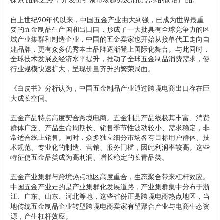
自上世纪90年代以来，中国五金产业由大到强，已成为世界最重
要的五金制品生产国和出口国，形成了一大批具有全球竞争力的区
域产业集群和制造企业，中国的五金卖家也开始从接单代工走向自
建品牌，更有众多优秀本土品牌逐渐登上国际化舞台。与此同时，
全球技术发展及经济水平提升，推动了全球五金制品消费需求，使
行业规模快速扩大，呈现价量齐升的繁荣局面。
《白皮书》分析认为，中国五金制品产业通过跨境电商出口存在巨
大成长空间。
五金产品特点高度契合跨境电商。五金制品产品线极其丰富、消费
群体广泛、产品生命周期长、销售季节性波动较小、需求稳定，非
常适合线上销售。同时，众多独立细分市场各有目标用户群体、技
术规范、专业化的制造、营销、服务门槛，因此利润率较高。这些
特征使五金品类成为高利润、增长稳定的长青品类。
五金产业集群与跨境热点地区高度重合，生态聚合带来杠杆效应。
中国五金产业走的是产业集群化发展道路，产业集群集中分布于浙
江、广东、山东、河北等地，这些省份正是跨境电商热点地区，当
地传统五金制品企业转型跨境电商卖家有望聚合产业与电商生态资
源，产生杠杆效应。