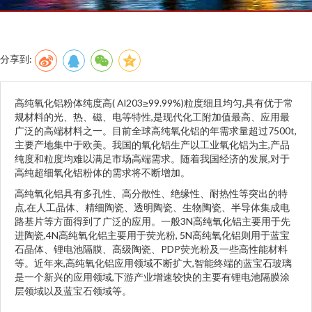
分享到:
高纯氧化铝粉体纯度高( Al203≥99.99%)粒度细且均匀,具有优于常
规材料的光、热、磁、电等特性,是现代化工附加值最高、应用最
广泛的高端材料之一。
目前全球高纯氧化铝的年需求量超过7500t,
主要产地集中于欧美。
我国的氧化铝生产以工业氧化铝为主,产品
纯度和粒度均难以满足市场高端需求。
随着我国经济的发展,对于
高纯超细氧化铝粉体的需求将不断增加。
高纯氧化铝具有多孔性、高分散性、绝缘性、耐热性等突出的特
点,在人工晶体、精细陶瓷、透明陶瓷、生物陶瓷、半导体集成电
路基片等方面得到了广泛的应用。
一般3N高纯氧化铝主要用于先
进陶瓷,4N高纯氧化铝主要用于荧光粉, 5N高纯氧化铝则用于蓝宝
石晶体、锂电池隔膜、高级陶瓷、PDP荧光粉及一些高性能材料
等。
近年来,高纯氧化铝应用领域不断扩大,智能终端的蓝宝石玻璃
是一个新兴的应用领域,下游产业增速较快的主要有锂电池隔膜涂
层领域以及蓝宝石领域等。