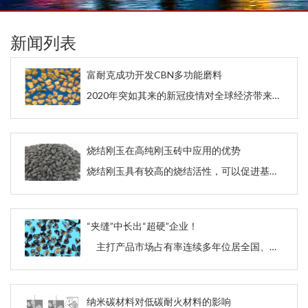
新闻列表
富耐克成功开发CBN多功能磨料
2020年突如其来的新冠疫情对全球经济带来了巨大的影响，面对国内外市场的持续萎缩，每个企业都面临通过降本提效来提高核心竞争力的课题。
烧结刚玉在高纯刚玉砖中应用的优势
烧结刚玉具有较高的烧结活性，可以促进基质与颗粒的结合，将烧结刚玉引入到高纯刚玉砖的制备中，研究不同烧结刚玉对刚玉砖性能的影响，结果表明，烧结刚玉颗粒晶粒尺寸较小，存在较多量的气孔，在烧结过程中，有利于扩散传质烧结，提高刚玉砖的烧结强度，基质与颗粒紧密结合，也提高了刚玉砖的抗渗透性。
“夹缝”中长出“超硬”企业！
主打产品市场占有率连续多年位居全国、全球第一；攻克纳米微钻棒材技术，推动我国跃升硬质合金生产强国；公司申请的马德里国际商标，已获东南亚等国核准……这样一家超硬核的硬质合金企业蛰居蓬莱，凭着持之以恒的创新，拿下一个个国际订单，实现一项项替代进口。
纳米碳材料对低碳耐火材料的影响