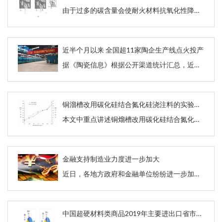
由于过多的碳含量会使耐火材料抗氧化性降低，并且在高温使用过程中，形成过多的气体，导致热量的损失和结构的多孔化，不利于耐火材料的使用寿命，同时对于低碳钢和洁净钢的生产质量产生不利的影响，所以不少学者研制了低碳耐火材料期望解决碳含量过多导致的不利因素。
近半个月以来 全国超11家陶企生产线点火投产
据《陶瓷信息》根据公开渠道统计汇总，近半个月以来，全国超11家陶企生产线点火投产，遍布广东、江西、河南、山东、四川等产区。点火投产的生产线中，岩板、大板占比达50%，广东、河南、四川等产区都有岩板、大板新线投产。
铜溜槽改用碳化硅结合氮化硅浇注料的实验分析
本文中重点讲述铜熘槽改用碳化硅结合氮化硅浇注料的使用配比及效果分析。
金融支持制造业力度进一步加大
近日，各地方政府和金融单位纷纷进一步加大对制造业的金融支持力度，通过融资贴息、延期还本等政策加大对制造业，尤其是中小企业的金融支持。
中国超硬材料类商品2019年主要进出口省市分布情况统计分析（上）