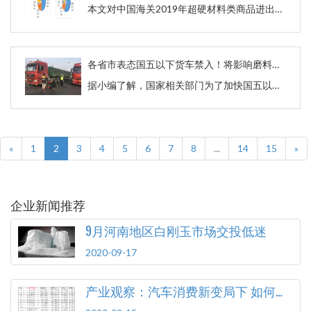
本文对中国海关2019年超硬材料类商品进出口数据进行了按省市分布的分析。据此，可以清晰地了解行业各类产品的主要生产与出口地及其在行业的水平和地位，也能了解到进口高端产品的主要进口与消费区及其水平。希望这些数据能为企业布局产业、开拓高端产品市场提供参考。为便于阅读，将全文拆分成上下两部分，今天发布出口省市分布情况。
各省市表态国五以下货车禁入！将影响磨料磨具产品运输及价格！
据小编了解，国家相关部门为了加快国五以下货车的淘汰力度，整治物流运输行业，在《重污染天气重点行业应急减排措施制定技术指南》中提到重污染天气应急期间减排措施规定为，黄色及以上预警期间，禁止使用国四及以下重型载货车辆（含燃气）进行物料运输。
«
1
2
3
4
5
6
7
8
...
14
15
»
企业新闻推荐
9月河南地区白刚玉市场交投低迷
2020-09-17
产业观察：汽车消费新变局下 如何顺应变化释放潜力